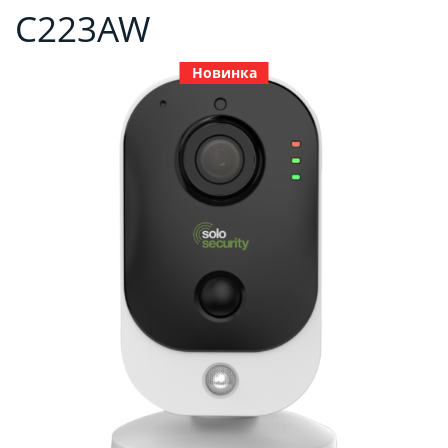
C223AW
Новинка