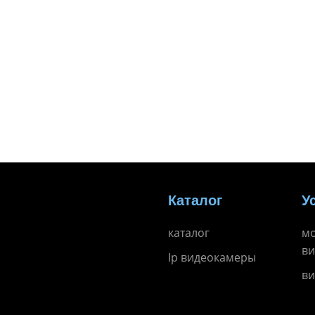
Каталог
У
каталог
м
в
Ip видеокамеры
ви