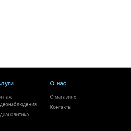
слуги
О нас
онтаж
О магазине
идеонаблюдения
Контакты
деаналитика