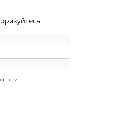
торизуйтесь
омпьютере